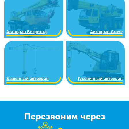
Автокран Вездеход
Автокран Grove
Башенный автокран
Гусеничный автокран
Перезвоним через