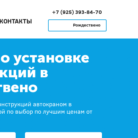
+7 (925) 393-84-70
КОНТАКТЫ
Рождествено
по установке
кций в
твено
онструкций автокраном в
й по выбор по лучшим ценам от