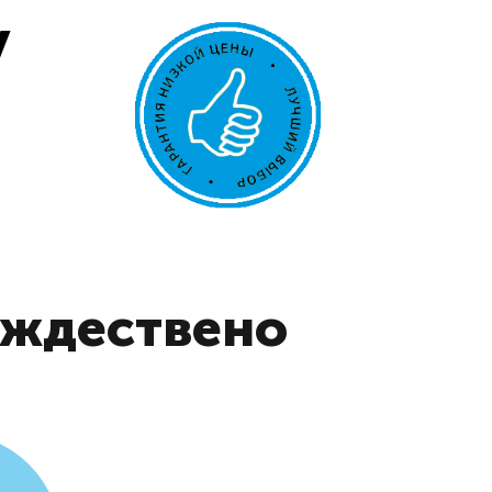
у
ождествено