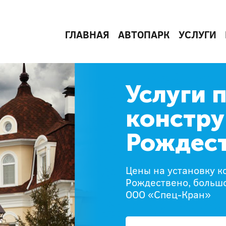
ГЛАВНАЯ
АВТОПАРК
УСЛУГИ
Услуги 
констру
Рождес
Цены на установку к
Рождествено, большо
ООО «Спец-Кран»