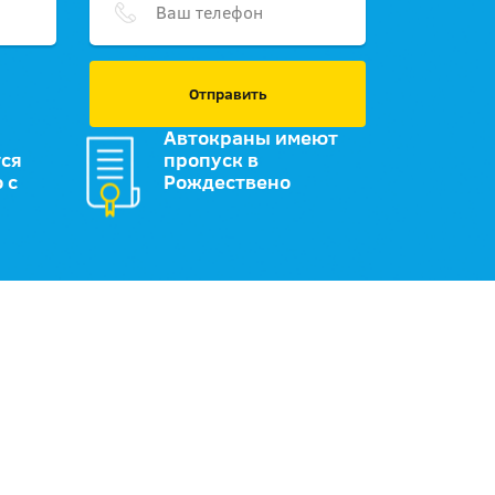
Отправить
Автокраны имеют
ся
пропуск в
 с
Рождествено