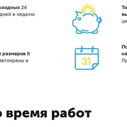
выходных
24
То
7 дней в неделю
в
ц
П
и размеров
В
не
автокраны в
Пр
 время работ