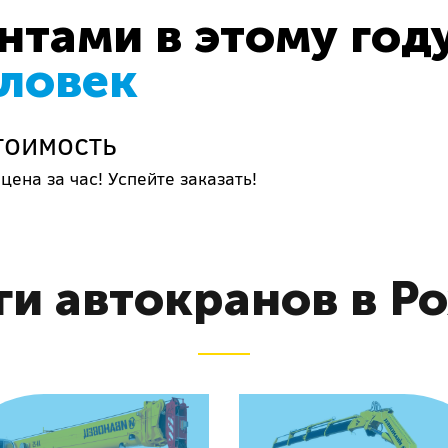
тами в этому год
еловек
тоимость
цена за час! Успейте заказать!
ги автокранов в Р