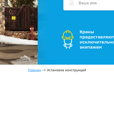
Краны
предоставляют
исключительно
экипажем
Главная
->
Установка конструкций