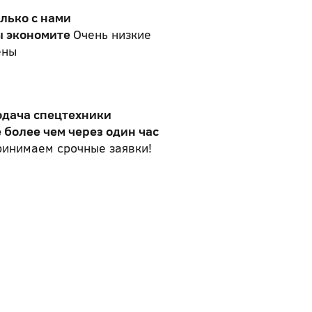
лько с нами
ы экономите
Очень низкие
ены
одача спецтехники
 более чем через один час
инимаем срочные заявки!