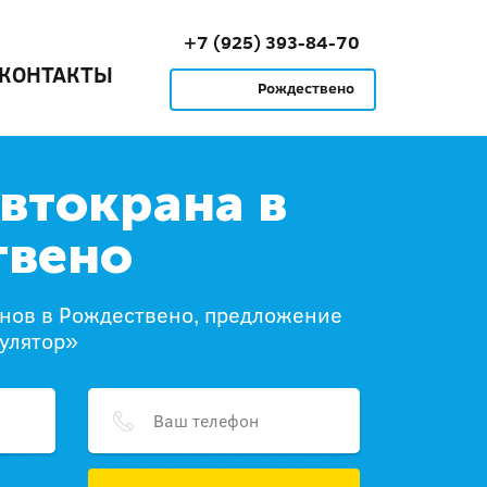
+7 (925) 393-84-70
КОНТАКТЫ
Рождествено
автокрана в
твено
анов в Рождествено, предложение
улятор»