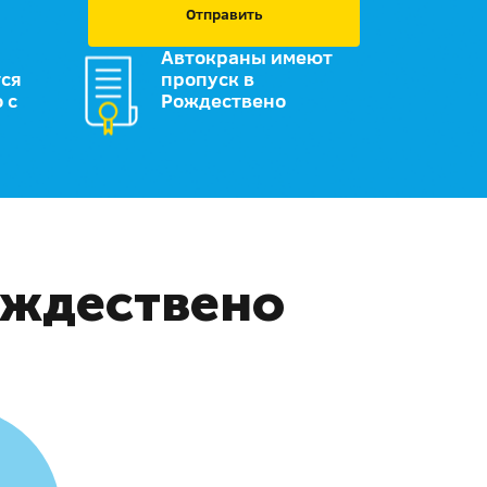
Отправить
Автокраны имеют
ся
пропуск в
 с
Рождествено
ождествено