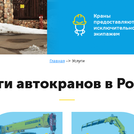
Краны
предоставляют
исключительно
экипажем
Главная
->
Услуги
ги автокранов в Р